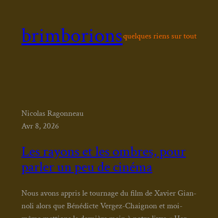
Aller
au
brimborions
contenu
quelques riens sur tout
Nicolas Ragonneau
Avr 8, 2026
Les rayons et les ombres, pour
parler un peu de cinéma
Nous avons appris le tour­nage du film de Xavier Gian­
no­li alors que Béné­dicte Ver­gez-Chai­gnon et moi-