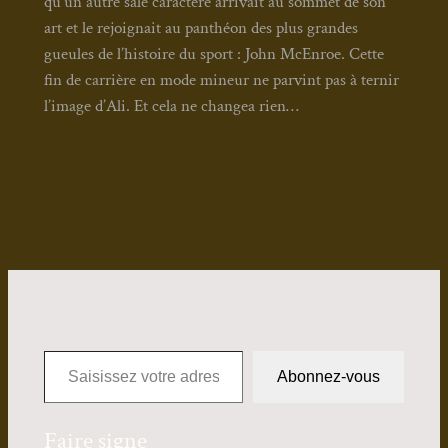
qu’un autre sale carac­tère arri­vait au som­met de son
art et le rejoi­gnait au pan­théon des plus grandes
gueules de l’his­toire du sport : John McEn­roe. Cette
fin de car­rière en mode mineur ne par­vint pas à ter­nir
l’image d’Ali. Et cela ne chan­gea rien…
Saisissez votre adresse e-mail…
Abonnez-vous
Faire signe