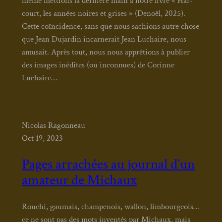
même met­tions la der­nière main à notre livre « Har­
court, les années noires et grises » (Denoël, 2025).
Cette coïn­ci­dence, sans que nous sachions autre chose
que Jean Dujar­din incar­ne­rait Jean Luchaire, nous
amu­sait. Après tout, nous nous apprê­tions à publier
des images inédites (ou incon­nues) de Corinne
Luchaire…
Nicolas Ragonneau
Oct 19, 2023
Pages arrachées au journal d’un
amateur de Michaux
Rou­chi, gau­mais, cham­pe­nois, wal­lon, lim­bour­geois…
ce ne sont pas des mots inven­tés par Michaux, mais