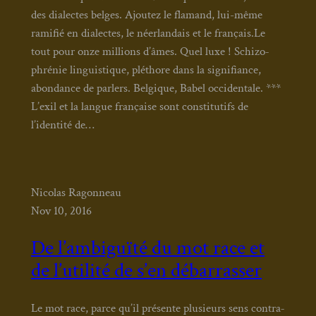
des dia­lectes belges. Ajou­tez le fla­mand, lui-même
rami­fié en dia­lectes, le néer­lan­dais et le fran­çais.Le
tout pour onze mil­lions d’âmes. Quel luxe ! Schi­zo­
phré­nie lin­guis­tique, plé­thore dans la signi­fiance,
abon­dance de par­lers. Bel­gique, Babel occi­den­tale. ***
L’exil et la langue fran­çaise sont consti­tu­tifs de
l’identité de…
Nicolas Ragonneau
Nov 10, 2016
De l’ambiguïté du mot race et
de l’utilité de s’en débarrasser
Le mot race, parce qu’il pré­sente plu­sieurs sens contra­