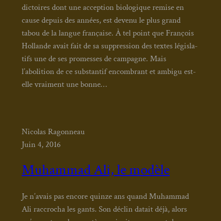
dic­toires dont une accep­tion bio­lo­gique remise en
cause depuis des années, est deve­nu le plus grand
tabou de la langue fran­çaise. À tel point que Fran­çois
Hol­lande avait fait de sa sup­pres­sion des textes légis­la­
tifs une de ses pro­messes de cam­pagne. Mais
l’abolition de ce sub­stan­tif encom­brant et ambi­gu est-
elle vrai­ment une bonne…
Nicolas Ragonneau
Juin 4, 2016
Muhammad Ali, le modèle
Je n’avais pas encore quinze ans quand Muham­mad
Ali rac­cro­cha les gants. Son déclin datait déjà, alors