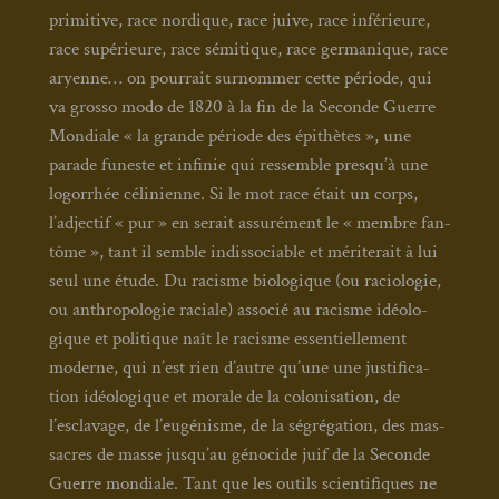
pri­mi­tive, race nor­dique, race juive, race infé­rieure,
race supé­rieure, race sémi­tique, race ger­ma­nique, race
aryenne… on pour­rait sur­nom­mer cette période, qui
va gros­so modo de 1820 à la fin de la Seconde Guerre
Mon­diale « la grande période des épi­thètes », une
parade funeste et infi­nie qui res­semble presqu’à une
logor­rhée céli­nienne. Si le mot race était un corps,
l’adjectif « pur » en serait assu­ré­ment le « membre fan­
tôme », tant il semble indis­so­ciable et méri­te­rait à lui
seul une étude. Du racisme bio­lo­gique (ou racio­lo­gie,
ou anthro­po­lo­gie raciale) asso­cié au racisme idéo­lo­
gique et poli­tique naît le racisme essen­tiel­le­ment
moderne, qui n’est rien d’autre qu’une une jus­ti­fi­ca­
tion idéo­lo­gique et morale de la colo­ni­sa­tion, de
l’esclavage, de l’eugénisme, de la ségré­ga­tion, des mas­
sacres de masse jusqu’au géno­cide juif de la Seconde
Guerre mon­diale. Tant que les outils scien­ti­fiques ne