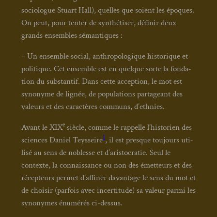
socio­logue Stuart Hall), quelles que soient les époques.
On peut, pour ten­ter de syn­thé­ti­ser, défi­nir deux
grands ensembles séman­tiques :
– Un ensemble social, anthro­po­lo­gique his­to­rique et
poli­tique. Cet ensemble est en quelque sorte la fon­da­
tion du sub­stan­tif. Dans cette accep­tion, le mot est
syno­nyme de lignée, de popu­la­tions par­ta­geant des
valeurs et des carac­tères com­muns, d’ethnies.
e
Avant le XIX
siècle, comme le rap­pelle l’historien des
1
sciences Daniel Teys­seire
, il est presque tou­jours uti­
li­sé au sens de noblesse et d’aristocratie. Seul le
contexte, la connais­sance ou non des émet­teurs et des
récep­teurs per­met d’affiner davan­tage le sens du mot et
de choi­sir (par­fois avec incer­ti­tude) sa valeur par­mi les
syno­nymes énu­mé­rés ci-des­sus.