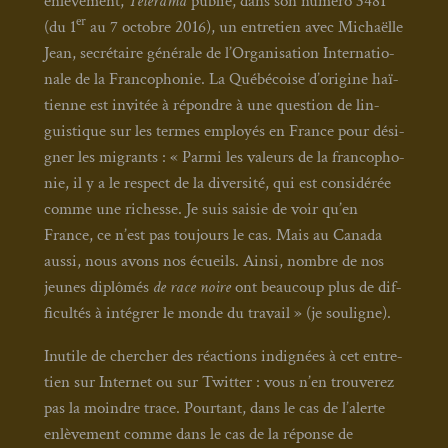
enlè­ve­ment,
Télé­ra­ma
publie, dans son numé­ro 3481
er
(du 1
au 7 octobre 2016), un entre­tien avec Michaëlle
Jean, secré­taire géné­rale de l’Organisation Inter­na­tio­
nale de la Fran­co­pho­nie. La Qué­bé­coise d’origine haï­
tienne est invi­tée à répondre à une ques­tion de lin­
guis­tique sur les termes employés en France pour dési­
gner les migrants : « Par­mi les valeurs de la fran­co­pho­
nie, il y a le res­pect de la diver­si­té, qui est consi­dé­rée
comme une richesse. Je suis sai­sie de voir qu’en
France, ce n’est pas tou­jours le cas. Mais au Cana­da
aus­si, nous avons nos écueils. Ain­si, nombre de nos
jeunes diplô­més
de race noire
ont beau­coup plus de dif­
fi­cul­tés à inté­grer le monde du tra­vail » (je sou­ligne).
Inutile de cher­cher des réac­tions indi­gnées à cet entre­
tien sur Inter­net ou sur Twit­ter : vous n’en trou­ve­rez
pas la moindre trace. Pour­tant, dans le cas de l’alerte
enlè­ve­ment comme dans le cas de la réponse de