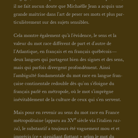
il ne fait aucun doute que Michaëlle Jean a acquis une
grande maî­trise dans l’art de peser ses mots et plus par­
ti­cu­liè­re­ment sur des sujets sen­sibles.
Cela montre éga­le­ment qu’à l’évidence, le sens et la
valeur du mot race dif­fèrent de part et d’autre de
l’Atlantique, en fran­çais et en fran­çais qué­bé­cois —
deux langues qui par­tagent bien des signes et des sens,
mais qui par­fois divergent pro­fon­dé­ment. Ain­si
l’ambiguïté fon­da­men­tale du mot race en langue fran­
çaise conti­nen­tale redouble dès qu’on s’éloigne du
fran­çais par­lé en métro­pole, où le mot s’imprègne
inévi­ta­ble­ment de la culture de ceux qui s’en servent.
Mais pour en reve­nir au sens du mot race en France
e
métro­po­li­taine (appa­ru au XV
siècle via l’italien
raz­
za
), le sub­stan­tif a tou­jours été vague­ment mou et et
impré­cis (ce « signi­fiant flot­tant » selon le mot du