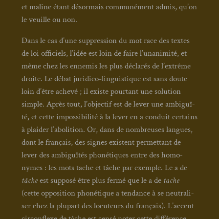
et maline étant désor­mais com­mu­né­ment admis, qu’on
le veuille ou non.
Dans le cas d’une sup­pres­sion du mot race des textes
de loi offi­ciels, l’idée est loin de faire l’unanimité, et
même chez les enne­mis les plus décla­rés de l’extrême
droite. Le débat juri­di­co-lin­guis­tique est sans doute
loin d’être ache­vé ; il existe pour­tant une solu­tion
simple. Après tout, l’objectif est de lever une ambi­guï­
té, et cette impos­si­bi­li­té à la lever en a conduit cer­tains
à plai­der l’abolition. Or, dans de nom­breuses langues,
dont le fran­çais, des signes existent per­met­tant de
lever des ambi­guï­tés pho­né­tiques entre des homo­
nymes : les mots tache et tâche par exemple. Le a de
tâche
est sup­po­sé être plus fer­mé que le a de
tache
(cette oppo­si­tion pho­né­tique a ten­dance à se neu­tra­li­
ser chez la plu­part des locu­teurs du fran­çais). L’accent
cir­con­flexe de tâche est cen­sé noter cette dif­fé­rence