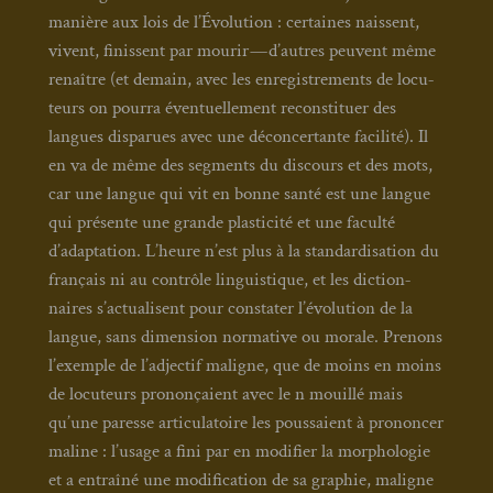
manière aux lois de l’Évolution : cer­taines naissent,
vivent, finissent par mou­rir — d’autres peuvent même
renaître (et demain, avec les enre­gis­tre­ments de locu­
teurs on pour­ra éven­tuel­le­ment recons­ti­tuer des
langues dis­pa­rues avec une décon­cer­tante faci­li­té). Il
en va de même des seg­ments du dis­cours et des mots,
car une langue qui vit en bonne san­té est une langue
qui pré­sente une grande plas­ti­ci­té et une facul­té
d’adaptation. L’heure n’est plus à la stan­dar­di­sa­tion du
fran­çais ni au contrôle lin­guis­tique, et les dic­tion­
naires s’actualisent pour consta­ter l’évolution de la
langue, sans dimen­sion nor­ma­tive ou morale. Pre­nons
l’exemple de l’adjectif maligne, que de moins en moins
de locu­teurs pro­non­çaient avec le n mouillé mais
qu’une paresse arti­cu­la­toire les pous­saient à pro­non­cer
maline : l’usage a fini par en modi­fier la mor­pho­lo­gie
et a entraî­né une modi­fi­ca­tion de sa gra­phie, maligne