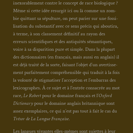
inexo­ra­ble­ment contre le concept de race bio­lo­gique ?
Même si cette idée resur­git ici ou là comme un zom­
bie quit­tant sa sépul­ture, on peut parier sur une fos­si­
li­sa­tion du sub­stan­tif avec ce sens pré­cis qui abou­ti­ra,
à terme, à son clas­se­ment défi­ni­tif au rayon des
erreurs scien­ti­fiques et des anti­qui­tés séman­tiques,
voire à sa dis­pa­ri­tion pure et simple. Dans la plu­part
des dic­tion­naires (en fran­çais, mais aus­si en anglais) il
est déjà trai­té de la sorte, fai­sant l’objet d’un aver­tis­se­
ment par­fai­te­ment com­pré­hen­sible qui tra­duit à la fois
la volon­té de stig­ma­ti­ser l’acception et l’embarras des
lexi­co­graphes. À ce sujet et à l’entrée consa­crée au mot
race,
Le Robert
pour le domaine fran­çais et l’
Oxford
Dic­tio­na­ry
pour le domaine anglais bri­tan­nique sont
assez exem­plaires, ce qui n’est pas tout à fait le cas du
Tré­sor de La Langue Fran­çaise
.
Les langues vivantes elles-mêmes sont sujettes à leur