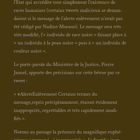
l’Etat qui accré­dite tout sim­ple­ment l’existence de
races humaines (cer­tains tweets mali­cieux se deman­
daient si le mes­sage de l’alerte enlè­ve­ment n’avait pas
été rédi­gé par Nadine Mora­no). Le mes­sage sera très
vite modi­fié, l’« indi­vi­du de race noire » fai­sant place à
« un indi­vi­du à la peau noire » puis à « un indi­vi­du de
cou­leur noire ».
Le porte-parole du Minis­tère de la Jus­tice, Pierre
Januel, apporte des pré­ci­sions sur cette bévue par ce
tweet :
« #Aler­teEn­lè­ve­ment Cer­tains termes du
message,repris pré­ci­pi­tam­ment, étaient évi­de­ment
inap­pro­priés, regret­tables et très rapi­de­ment modi­
fiés ».
Notons au pas­sage la pré­sence du magni­fique euphé­
misme « termes (…) inap­pro­priés », l’adjectif « inap­