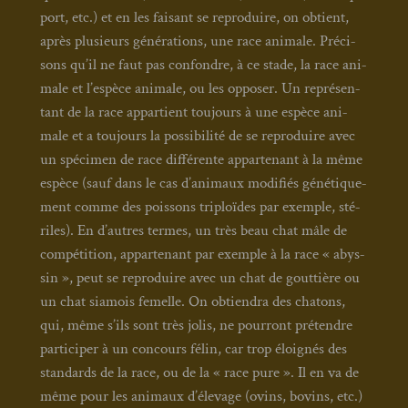
port, etc.) et en les fai­sant se repro­duire, on obtient,
après plu­sieurs géné­ra­tions, une race ani­male. Pré­ci­
sons qu’il ne faut pas confondre, à ce stade, la race ani­
male et l’espèce ani­male, ou les oppo­ser. Un repré­sen­
tant de la race appar­tient tou­jours à une espèce ani­
male et a tou­jours la pos­si­bi­li­té de se repro­duire avec
un spé­ci­men de race dif­fé­rente appar­te­nant à la même
espèce (sauf dans le cas d’animaux modi­fiés géné­ti­que­
ment comme des pois­sons tri­ploïdes par exemple, sté­
riles). En d’autres termes, un très beau chat mâle de
com­pé­ti­tion, appar­te­nant par exemple à la race « abys­
sin », peut se repro­duire avec un chat de gout­tière ou
un chat sia­mois femelle. On obtien­dra des cha­tons,
qui, même s’ils sont très jolis, ne pour­ront pré­tendre
par­ti­ci­per à un concours félin, car trop éloi­gnés des
stan­dards de la race, ou de la « race pure ». Il en va de
même pour les ani­maux d’élevage (ovins, bovins, etc.)