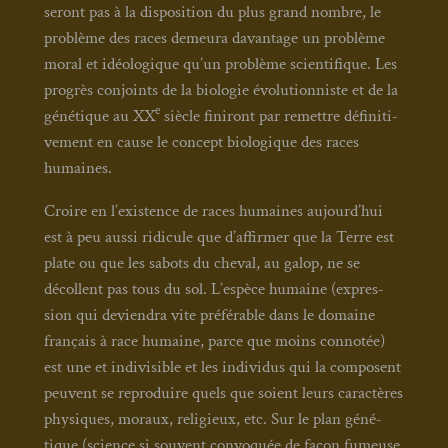
seront pas à la dis­po­si­tion du plus grand nombre, le
pro­blème des races demeu­ra davan­tage un pro­blème
moral et idéo­lo­gique qu’un pro­blème scien­ti­fique. Les
pro­grès conjoints de la bio­lo­gie évo­lu­tion­niste et de la
e
géné­tique au XX
siècle fini­ront par remettre défi­ni­ti­
ve­ment en cause le concept bio­lo­gique des races
humaines.
Croire en l’existence de races humaines aujourd’hui
est à peu aus­si ridi­cule que d’affirmer que la Terre est
plate ou que les sabots du che­val, au galop, ne se
décollent pas tous du sol. L’espèce humaine (expres­
sion qui devien­dra vite pré­fé­rable dans le domaine
fran­çais à race humaine, parce que moins conno­tée)
est une et indi­vi­sible et les indi­vi­dus qui la com­posent
peuvent se repro­duire quels que soient leurs carac­tères
phy­siques, moraux, reli­gieux, etc. Sur le plan géné­
tique (science si sou­vent convo­quée de façon fumeuse