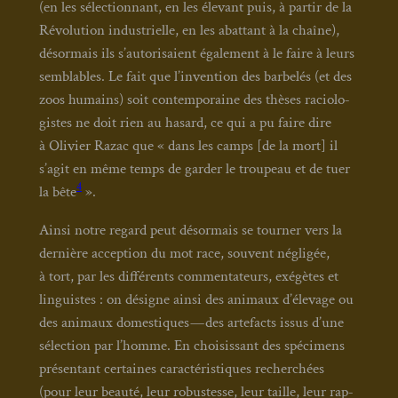
(en les sélec­tion­nant, en les éle­vant puis, à par­tir de la
Révo­lu­tion indus­trielle, en les abat­tant à la chaîne),
désor­mais ils s’autorisaient éga­le­ment à le faire à leurs
sem­blables. Le fait que l’invention des bar­be­lés (et des
zoos humains) soit contem­po­raine des thèses racio­lo­
gistes ne doit rien au hasard, ce qui a pu faire dire
à Oli­vier Razac que « dans les camps [de la mort] il
s’agit en même temps de gar­der le trou­peau et de tuer
4
la bête
».
Ain­si notre regard peut désor­mais se tour­ner vers la
der­nière accep­tion du mot race, sou­vent négli­gée,
à tort, par les dif­fé­rents com­men­ta­teurs, exé­gètes et
lin­guistes : on désigne ain­si des ani­maux d’élevage ou
des ani­maux domes­tiques — des arte­facts issus d’une
sélec­tion par l’homme. En choi­sis­sant des spé­ci­mens
pré­sen­tant cer­taines carac­té­ris­tiques recher­chées
(pour leur beau­té, leur robus­tesse, leur taille, leur rap­