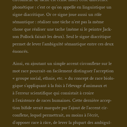
pho­né­tique : c’est ce qu’on appelle en lin­guis­tique un
signe dia­cri­tique. Or ce signe joue aus­si un rôle
séman­tique : réa­li­ser une tâche n’est pas la même
chose que réa­li­ser une tache (même si le peintre Jack­
son Pol­lock fai­sait les deux). Seul le signe dia­cri­tique
per­met de lever l’ambiguïté séman­tique entre ces deux
énon­cés.
Ain­si, en ajou­tant un simple accent cir­con­flexe sur le
mot race pour­rait-on faci­le­ment dis­tin­guer l’acception
« groupe social, eth­nie, etc. » du concept de race bio­lo­
gique s’appliquant à la fois à l’élevage d’animaux et
à l’erreur scien­ti­fique qui consis­tait à croire
à l’existence de races humaines. Cette der­nière accep­
tion bifide serait mar­quée par l’ajout de l’accent cir­
con­flexe, lequel per­met­trait, au moins à l’écrit,
d’opposer race à râce, de lever la plu­part des ambi­guï­