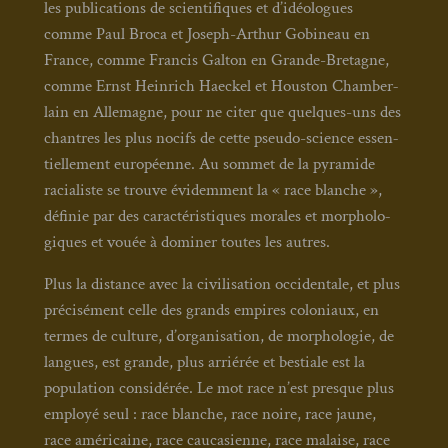
les publi­ca­tions de scien­ti­fiques et d’idéologues
comme Paul Bro­ca et Joseph-Arthur Gobi­neau en
France, comme Fran­cis Gal­ton en Grande-Bre­tagne,
comme Ernst Hein­rich Hae­ckel et Hous­ton Cham­ber­
lain en Alle­magne, pour ne citer que quelques-uns des
chantres les plus nocifs de cette pseu­do-science essen­
tiel­le­ment euro­péenne. Au som­met de la pyra­mide
racia­liste se trouve évi­dem­ment la « race blanche »,
défi­nie par des carac­té­ris­tiques morales et mor­pho­lo­
giques et vouée à domi­ner toutes les autres.
Plus la dis­tance avec la civi­li­sa­tion occi­den­tale, et plus
pré­ci­sé­ment celle des grands empires colo­niaux, en
termes de culture, d’organisation, de mor­pho­lo­gie, de
langues, est grande, plus arrié­rée et bes­tiale est la
popu­la­tion consi­dé­rée. Le mot race n’est presque plus
employé seul : race blanche, race noire, race jaune,
race amé­ri­caine, race cau­ca­sienne, race malaise, race