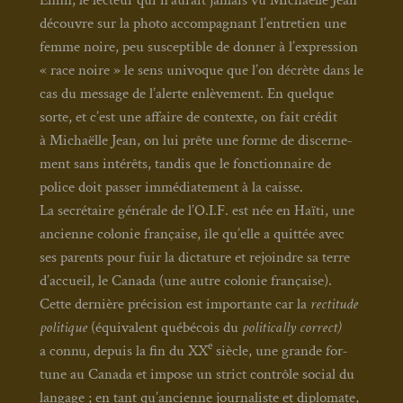
découvre sur la pho­to accom­pa­gnant l’entretien une
femme noire, peu sus­cep­tible de don­ner à l’expression
« race noire » le sens uni­voque que l’on décrète dans le
cas du mes­sage de l’alerte enlè­ve­ment. En quelque
sorte, et c’est une affaire de contexte, on fait cré­dit
à Michaëlle Jean, on lui prête une forme de dis­cer­ne­
ment sans inté­rêts, tan­dis que le fonc­tion­naire de
police doit pas­ser immé­dia­te­ment à la caisse.
La secré­taire géné­rale de l’O.I.F. est née en Haï­ti, une
ancienne colo­nie fran­çaise, île qu’elle a quit­tée avec
ses parents pour fuir la dic­ta­ture et rejoindre sa terre
d’accueil, le Cana­da (une autre colo­nie fran­çaise).
Cette der­nière pré­ci­sion est impor­tante car la
rec­ti­tude
poli­tique
(équi­valent qué­bé­cois du
poli­ti­cal­ly cor­rect)
e
a connu, depuis la fin du XX
siècle, une grande for­
tune au Cana­da et impose un strict contrôle social du
lan­gage ; en tant qu’ancienne jour­na­liste et diplo­mate,