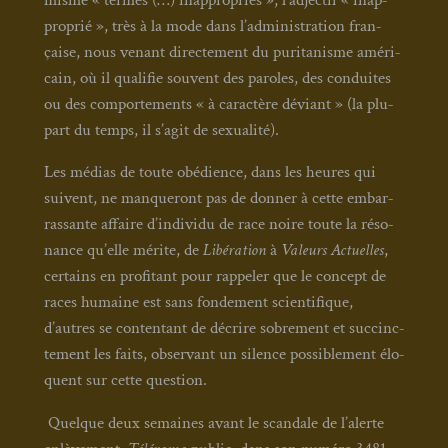
pro­prié », très à la mode dans l’administration fran­
çaise, nous venant direc­te­ment du puri­ta­nisme amé­ri­
cain, où il qua­li­fie sou­vent des paroles, des conduites
ou des com­por­te­ments « à carac­tère déviant » (la plu­
part du temps, il s’agit de sexua­li­té).
Les médias de toute obé­dience, dans les heures qui
suivent, ne man­que­ront pas de don­ner à cette embar­
ras­sante affaire d’individu de race noire toute la réso­
nance qu’elle mérite, de
Libé­ra­tion
à
Valeurs Actuelles
,
cer­tains en pro­fi­tant pour rap­pe­ler que le concept de
races humaine est sans fon­de­ment scien­ti­fique,
d’autres se conten­tant de décrire sobre­ment et suc­cinc­
te­ment les faits, obser­vant un silence pos­si­ble­ment élo­
quent sur cette ques­tion.
Quelque deux semaines avant le scan­dale de l’alerte