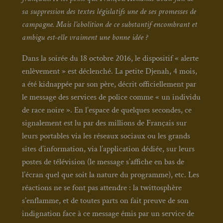
sa sup­pres­sion des textes légis­la­tifs une de ses pro­messes de
cam­pagne. Mais l’abolition de ce sub­stan­tif encom­brant et
ambi­gu est-elle vrai­ment une bonne idée ?
Dans la soi­rée du 18 octobre 2016, le dis­po­si­tif « alerte
enlè­ve­ment » est déclen­ché. La petite Dje­nah, 4 mois,
a été kid­nap­pée par son père, décrit offi­ciel­le­ment par
le mes­sage des ser­vices de police comme « un indi­vi­du
de race noire ». En l’espace de quelques secondes, ce
signa­le­ment est lu par des mil­lions de Fran­çais sur
leurs por­tables via les réseaux sociaux ou les grands
sites d’information, via l’application dédiée, sur leurs
postes de télé­vi­sion (le mes­sage s’affiche en bas de
l’écran quel que soit la nature du pro­gramme), etc. Les
réac­tions ne se font pas attendre : la twit­to­sphère
s’enflamme, et de toutes parts on fait preuve de son
indi­gna­tion face à ce mes­sage émis par un ser­vice de