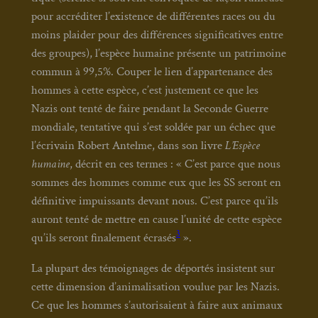
pour accré­di­ter l’existence de dif­fé­rentes races ou du
moins plai­der pour des dif­fé­rences signi­fi­ca­tives entre
des groupes), l’espèce humaine pré­sente un patri­moine
com­mun à 99,5%. Cou­per le lien d’appartenance des
hommes à cette espèce, c’est jus­te­ment ce que les
Nazis ont ten­té de faire pen­dant la Seconde Guerre
mon­diale, ten­ta­tive qui s’est sol­dée par un échec que
l’écrivain Robert Antelme, dans son livre
L’Espèce
humaine
, décrit en ces termes : « C’est parce que nous
sommes des hommes comme eux que les SS seront en
défi­ni­tive impuis­sants devant nous. C’est parce qu’ils
auront ten­té de mettre en cause l’unité de cette espèce
3
qu’ils seront fina­le­ment écra­sés
».
La plu­part des témoi­gnages de dépor­tés insistent sur
cette dimen­sion d’animalisation vou­lue par les Nazis.
Ce que les hommes s’autorisaient à faire aux ani­maux