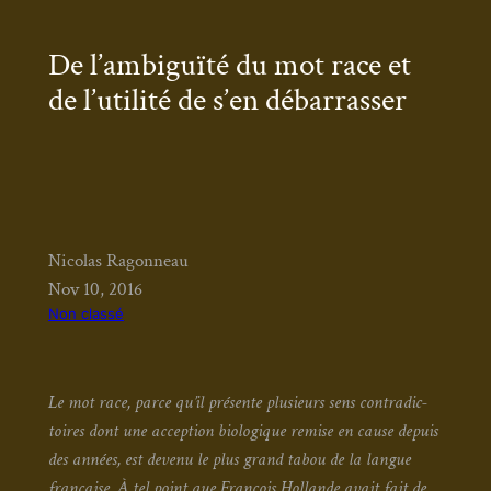
De l’ambiguïté du mot race et
de l’utilité de s’en débarrasser
Nicolas Ragonneau
Nov 10, 2016
Non classé
Le mot race, parce qu’il pré­sente plu­sieurs sens contra­dic­
toires dont une accep­tion bio­lo­gique remise en cause depuis
des années, est deve­nu le plus grand tabou de la langue
fran­çaise. À tel point que Fran­çois Hol­lande avait fait de