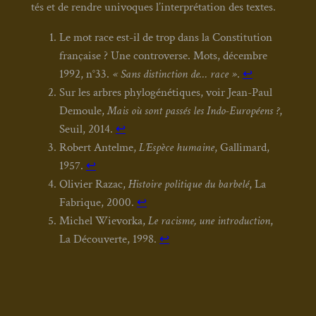
tés et de rendre uni­voques l’interprétation des textes.
Le mot race est-il de trop dans la Consti­tu­tion
fran­çaise ? Une contro­verse. Mots, décembre
1992, n°33.
« Sans dis­tinc­tion de… race »
.
↩︎
Sur les arbres phy­lo­gé­né­tiques, voir Jean-Paul
Demoule,
Mais où sont pas­sés les Indo-Euro­péens ?
,
Seuil, 2014.
↩︎
Robert Antelme,
L’Espèce humaine
, Gal­li­mard,
1957.
↩︎
Oli­vier Razac,
His­toire poli­tique du bar­be­lé
, La
Fabrique, 2000.
↩︎
Michel Wie­vor­ka,
Le racisme, une intro­duc­tion
,
La Décou­verte, 1998.
↩︎