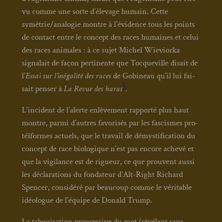
vu comme une sorte d’élevage humain. Cette
symétrie/analogie montre à l’évidence tous les points
de contact entre le concept des races humaines et celui
des races ani­males : à ce sujet Michel Wie­vior­ka
signa­lait de façon per­ti­nente que Toc­que­ville disait de
l’
Essai sur l’inégalité des races
de Gobi­neau qu’il lui fai­
5
sait pen­ser à
La Revue des haras
.
L’incident de l’alerte enlè­ve­ment rap­por­té plus haut
montre, par­mi d’autres favo­ri­sés par les fas­cismes pro­
téï­formes actuels, que le tra­vail de démys­ti­fi­ca­tion du
concept de race bio­lo­gique n’est pas encore ache­vé et
que la vigi­lance est de rigueur, ce que prouvent aus­si
les décla­ra­tions du fon­da­teur d’Alt-Right Richard
Spen­cer, consi­dé­ré par beau­coup comme le véri­table
idéo­logue de l’équipe de Donald Trump.
La taboui­sa­tion pro­gres­sive du mot (révé­lant sans