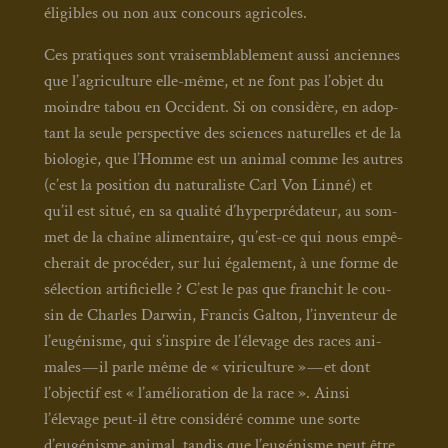
éli­gibles ou non aux concours agri­coles.
Ces pra­tiques sont vrai­sem­bla­ble­ment aus­si anciennes
que l’agriculture elle-même, et ne font pas l’objet du
moindre tabou en Occi­dent. Si on consi­dère, en adop­
tant la seule pers­pec­tive des sciences natu­relles et de la
bio­lo­gie, que l’Homme est un ani­mal comme les autres
(c’est la posi­tion du natu­ra­liste Carl Von Lin­né) et
qu’il est situé, en sa qua­li­té d’hyperprédateur, au som­
met de la chaîne ali­men­taire, qu’est-ce qui nous empê­
che­rait de pro­cé­der, sur lui éga­le­ment, à une forme de
sélec­tion arti­fi­cielle ? C’est le pas que fran­chit le cou­
sin de Charles Dar­win, Fran­cis Gal­ton, l’inventeur de
l’eugénisme, qui s’inspire de l’élevage des races ani­
males — il parle même de « viri­cul­ture » — et dont
l’objectif est « l’amélioration de la race ». Ain­si
l’élevage peut-il être consi­dé­ré comme une sorte
d’eugénisme ani­mal, tan­dis que l’eugénisme peut être