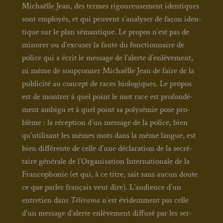
Michaëlle Jean, des termes rigou­reu­se­ment iden­tiques
sont employés, et qui peuvent s’analyser de façon iden­
tique sur le plan séman­tique. Le pro­pos n’est pas de
mino­rer ou d’excuser la faute du fonc­tion­naire de
police qui a écrit le mes­sage de l’alerte d’enlèvement,
ni même de soup­çon­ner Michaëlle Jean de faire de la
publi­ci­té au concept de races bio­lo­giques. Le pro­pos
est de mon­trer à quel point le mot race est pro­fon­dé­
ment ambi­gu et à quel point sa poly­sé­mie pose pro­
blème : la récep­tion d’un mes­sage de la police, bien
qu’utilisant les mêmes mots dans la même langue, est
bien dif­fé­rente de celle d’une décla­ra­tion de la secré­
taire géné­rale de l’Organisation Inter­na­tio­nale de la
Fran­co­pho­nie (et qui, à ce titre, sait sans aucun doute
ce que par­ler fran­çais veut dire). L’audience d’un
entre­tien dans
Télé­ra­ma
n’est évi­dem­ment pas celle
d’un mes­sage d’alerte enlè­ve­ment dif­fu­sé par les ser­