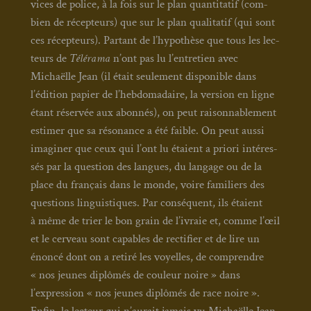
vices de police, à la fois sur le plan quan­ti­ta­tif (com­
bien de récep­teurs) que sur le plan qua­li­ta­tif (qui sont
ces récep­teurs). Par­tant de l’hypothèse que tous les lec­
teurs de
Télé­ra­ma
n’ont pas lu l’entretien avec
Michaëlle Jean (il était seule­ment dis­po­nible dans
l’édition papier de l’hebdomadaire, la ver­sion en ligne
étant réser­vée aux abon­nés), on peut rai­son­na­ble­ment
esti­mer que sa réso­nance a été faible. On peut aus­si
ima­gi­ner que ceux qui l’ont lu étaient a prio­ri inté­res­
sés par la ques­tion des langues, du lan­gage ou de la
place du fran­çais dans le monde, voire fami­liers des
ques­tions lin­guis­tiques. Par consé­quent, ils étaient
à même de trier le bon grain de l’ivraie et, comme l’œil
et le cer­veau sont capables de rec­ti­fier et de lire un
énon­cé dont on a reti­ré les voyelles, de com­prendre
« nos jeunes diplô­més de cou­leur noire » dans
l’expression « nos jeunes diplô­més de race noire ».
Enfin, le lec­teur qui n’aurait jamais vu Michaëlle Jean