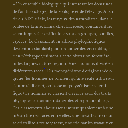
– Un ensemble bio­lo­gique qui inté­resse les domaines
de l’anthropologie, de la zoo­lo­gie et de l’élevage. A par­
e
tir du XIX
siècle, les tra­vaux des natu­ra­listes, dans la
fou­lée de Lin­né, Lamarck et Lacé­pède, conduisent les
scien­ti­fiques à clas­si­fier le vivant en groupes, familles,
espèces. Le clas­se­ment en arbres phy­lo­gé­né­tiques
devient un stan­dard pour ordon­ner des ensembles, et
rien n’échappe vrai­ment à cette obses­sion fores­tière,
ni les langues natu­relles, ni même l’homme, divi­sé en
2
dif­fé­rentes races
. Du mono­gé­nisme d’origine théo­lo­
gique (les hommes ne forment qu’une seule tri­bu sous
l’autorité divine), on passe au poly­gé­nisme scien­ti­
fique (les hommes se classent en races avec des traits
phy­siques et moraux intan­gibles et repro­duc­tibles).
Ces clas­se­ments abou­tissent imman­qua­ble­ment à une
hié­rar­chie des races entre elles, une mys­ti­fi­ca­tion qui
se cris­tal­lise à toute vitesse, nour­rie par les tra­vaux et