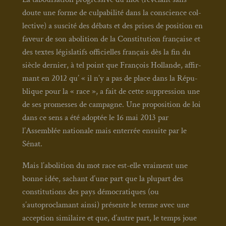
doute une forme de culpa­bi­li­té dans la conscience col­
lec­tive) a sus­ci­té des débats et des prises de posi­tion en
faveur de son abo­li­tion de la Consti­tu­tion fran­çaise et
des textes légis­la­tifs offi­cielles fran­çais dès la fin du
siècle der­nier, à tel point que Fran­çois Hol­lande, affir­
mant en 2012 qu’ « il n’y a pas de place dans la Répu­
blique pour la « race », a fait de cette sup­pres­sion une
de ses pro­messes de cam­pagne. Une pro­po­si­tion de loi
dans ce sens a été adop­tée le 16 mai 2013 par
l’Assemblée natio­nale mais enter­rée ensuite par le
Sénat.
Mais l’abolition du mot race est-elle vrai­ment une
bonne idée, sachant d’une part que la plu­part des
consti­tu­tions des pays démo­cra­tiques (ou
s’autoproclamant ain­si) pré­sente le terme avec une
accep­tion simi­laire et que, d’autre part, le temps joue