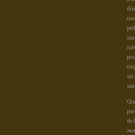
dir
tou
pyt
san
side
pou
rin
un 
san
Qua
par
de 
mar