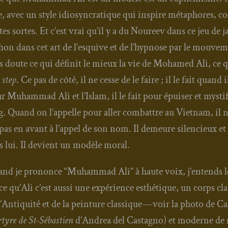
e, avec un style idio­syn­cra­tique qui ins­pire méta­phores, c
tes sortes. Et c’est vrai qu’il y a du Nou­reev dans ce jeu de j
hon dans cet art de l’es­quive et de l’hyp­nose par le mou­ve­m
s doute ce qui défi­nit le mieux la vie de Moha­med Ali, ce 
 step
. Ce pas de côté, il ne cesse de le faire ; il le fait quan
r Muham­mad Ali et l’Islam, il le fait pour épui­ser et mys­ti­f
g. Quand on l’appelle pour aller com­battre au Viet­nam, il n
pas en avant à l’appel de son nom. Il demeure silen­cieux et 
s lui. Il devient un modèle moral.
nd je pro­nonce “Muham­mad Ali” à haute voix, j’entends 
ce qu’Ali c’est aus­si une expé­rience esthé­tique, un corps cl
l’Antiquité et de la pein­ture clas­sique — voir la pho­to de C
­tyre de St-Sébas­tien
d’Andrea del Cas­ta­gno) et moderne de