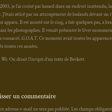
2003, je l’ai croi­sé par hasard dans un endroit inat­ten­du, 
t. J’étais atti­ré par un attrou­pe­ment de badauds devant un
st appa­ru. Il est mon­té sur le ring, a fait quelques pas, a b
ant les pho­to­graphes. Il venait pré­sen­ter le livre monu­me
 a consa­cré,
G.O.A.T.
Ce moment avait toutes les appa­rences
ès toutes ces années.
. We
. On dirait l’incipit d’un texte de Beckett.
isser un commentaire
re adresse e-mail ne sera pas publiée.
Les champs obligatoi