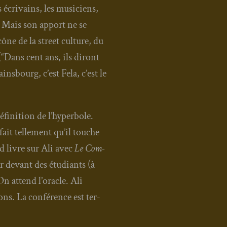
s écri­vains, les musi­ciens,
re. Mais son apport ne se
ône de la street culture, du
 (“Dans cent ans, ils diront
ins­bourg, c’est Fela, c’est le
éfi­ni­tion de l’hyperbole.
ait tel­le­ment qu’il touche
d livre sur Ali avec
Le Com­
mer devant des étu­diants (à
 On attend l’oracle. Ali
lons. La confé­rence est ter­