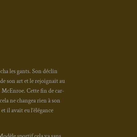
cha les gants. Son déclin
de son art et le rejoi­gnait au
n McEn­roe. Cette fin de car­
cela ne chan­gea rien à son
 et il avait eu l’élégance
dèle spor­tif cela va sans