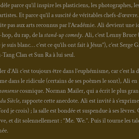
èle parce qu’il ins­pire les plas­ti­ciens, les pho­to­graphes, le
 artistes. Et parce qu’il a sus­ci­té de véri­tables chefs‑d’œuv
ite pas aux arts recon­nus par l’Académie. Ali devient une ic
-hop, du rap, de la
stand-up come­dy
. Ali, c’est Len­ny Bruce
 je suis blanc… c’est ce qu’ils ont fait à Jésus”), c’est Serge Ga
Tang Clan et Sun Ra à lui seul.
­ler d’Ali c’est tou­jours être dans l’euphémisme, car c’est la d
e dans le ridi­cule (cer­tains de ses poèmes le sont), Ali en f
non­sense
cos­mique. Nor­man Mai­ler, qui a écrit le plus gran
 du Siècle
, rap­porte cette anec­dote. Ali est invi­té à s’ex­pri­
ord je crois) ; la salle est bon­dée et sus­pen­due à ses lèvres.
ive, et dit solen­nel­le­ment : “Me. We.”. Puis il tourne les ta
née.