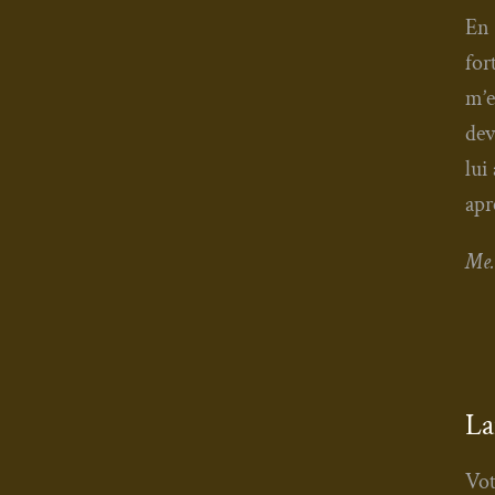
En 
for
m’e
dev
lui
apr
Me
La
Vot