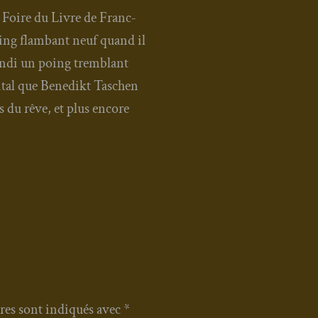
la Foire du Livre de Franc­
 ring flam­bant neuf quand il
ran­di un poing trem­blant
n­tal que Bene­dikt Taschen
 du rêve, et plus encore
res sont indiqués avec
*