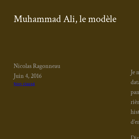
Muhammad Ali, le modèle
Nicolas Ragonneau
Je 
Juin 4, 2016
dat
Non classé
pan
riè
his
d’e
Dir