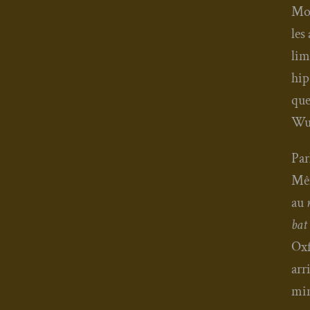
Mod
les
lim
hip
que
Wu-
Par
Mêm
au
bat
Oxf
arr
mi­