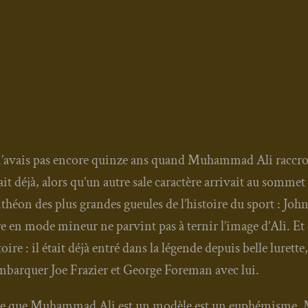
n’avais pas encore quinze ans quand Muham­mad Ali rac­cro­
ait déjà, alors qu’un autre sale carac­tère arri­vait au som­met 
­théon des plus grandes gueules de l’his­toire du sport : Joh
re en mode mineur ne par­vint pas à ter­nir l’image d’Ali. Et 
­toire : il était déjà entré dans la légende depuis belle lurette,
mbarquer Joe Fra­zier et George Fore­man avec lui.
e que Muham­mad Ali est un modèle est un euphé­misme. Mo