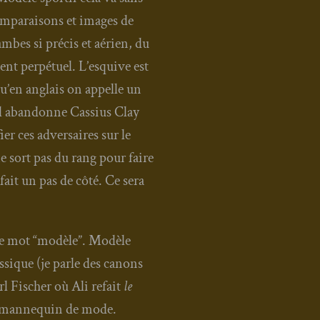
om­pa­rai­sons et images de
ambes si pré­cis et aérien, du
ent per­pé­tuel. L’esquive est
qu’en anglais on appelle un
d il aban­donne Cas­sius Clay
ier ces adver­saires sur le
e sort pas du rang pour faire
fait un pas de côté. Ce sera
le mot “modèle”. Modèle
as­sique (je parle des canons
arl Fischer où Ali refait
le
 man­ne­quin de mode.