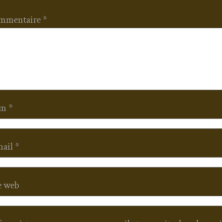
mmentaire
*
om
*
mail
*
e web